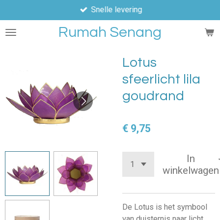
Snelle levering
Ga
direct
Rumah Senang
naar
de
hoofdinhoud
Lotus
sfeerlicht lila
goudrand
€ 9,75
In
winkelwagen
De Lotus is het symbool
van duisternis naar licht,