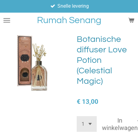
Snelle levering
Ga
direct
Rumah Senang
naar
de
hoofdinhoud
Botanische
diffuser Love
Potion
(Celestial
Magic)
€ 13,00
In
winkelwagen