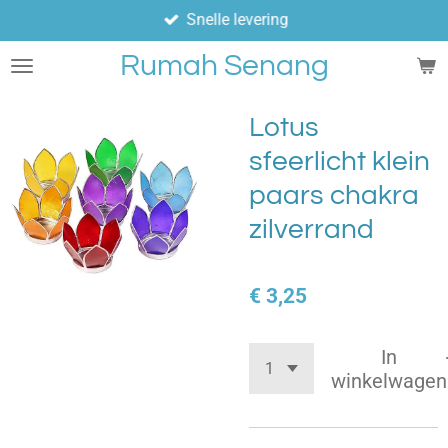
Snelle levering
Ga
direct
Rumah Senang
naar
de
hoofdinhoud
Lotus
sfeerlicht klein
paars chakra
zilverrand
€ 3,25
In
winkelwagen