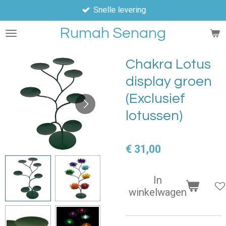
Snelle levering
Ga
direct
Rumah Senang
naar
de
hoofdinhoud
Chakra Lotus
display groen
(Exclusief
lotussen)
€ 31,00
In
winkelwagen